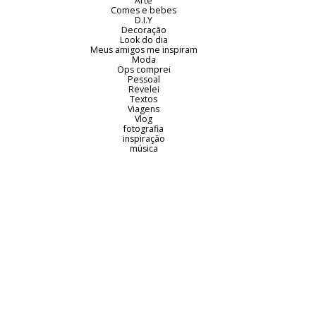
Arte
Comes e bebes
D.I.Y
Decoração
Look do dia
Meus amigos me inspiram
Moda
Ops comprei
Pessoal
Revelei
Textos
Viagens
Vlog
fotografia
inspiração
música