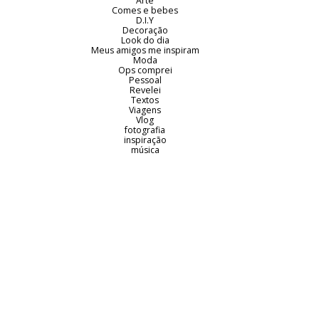
Arte
Comes e bebes
D.I.Y
Decoração
Look do dia
Meus amigos me inspiram
Moda
Ops comprei
Pessoal
Revelei
Textos
Viagens
Vlog
fotografia
inspiração
música