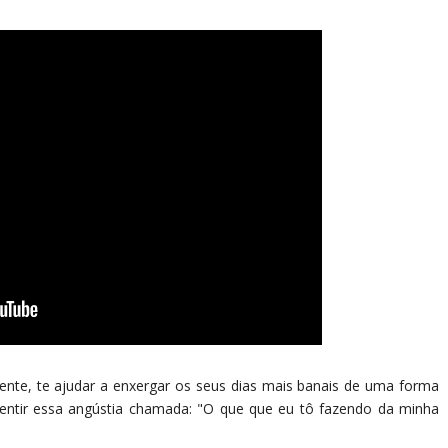
mente, te ajudar a enxergar os seus dias mais banais de uma forma
entir essa angústia chamada: "O que que eu tô fazendo da minha