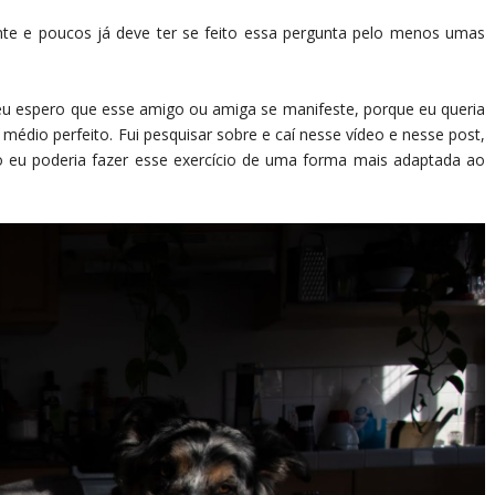
te e poucos já deve ter se feito essa pergunta pelo menos umas
 espero que esse amigo ou amiga se manifeste, porque eu queria
médio perfeito. Fui pesquisar sobre e caí nesse vídeo e nesse post,
 eu poderia fazer esse exercício de uma forma mais adaptada ao