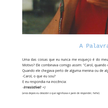
A Palavr
Uma das coisas que eu nunca me esqueço é do meu i
Motivo? Ele combinava comigo assim: "Carol, quando eu
Quando ele chegava perto de alguma menina ou de a
-Carol, o que eu sou?
E eu respondia na inocência:
-
Irresistível
! =)
(anos depois eu descobri o que significava e parei de responder, hehe).