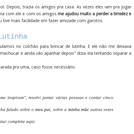
bol. Depois, trazia os amigos pra casa. As vezes eles iam pra jogar
uena com ele e com os amigos
me ajudou muito a perder a timidez e
u tive mais facilidade em fazer amizade com garotos.
Lutinha
lamos no colchão para brincar de lutinha. E ele não me deixava
 machucar e ainda vão apanhar depois" dizia ela tentando separar a
arada pra uma, caso fosse necessário.
e inspiram", resolvi juntar várias pessoas e contar cinco
nha falado sobre o
meu pai
, sobre a
minha mãe
outras vezes
star completa aqui.