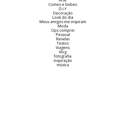
Arte
Comes e bebes
D.I.Y
Decoração
Look do dia
Meus amigos me inspiram
Moda
Ops comprei
Pessoal
Revelei
Textos
Viagens
Vlog
fotografia
inspiração
música