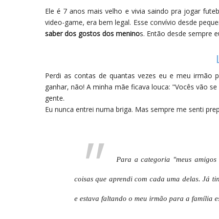
Ele é 7 anos mais velho e vivia saindo pra jogar fute
video-game, era bem legal. Esse convívio desde peq
saber dos gostos dos menino
s. Então desde sempre e
Perdi as contas de quantas vezes eu e meu irmão pu
ganhar, não! A minha mãe ficava louca: "Vocês vão se
gente.
Eu nunca entrei numa briga. Mas sempre me senti prep
Para a categoria "meus amigos m
coisas que aprendi com cada uma delas. Já ti
e estava faltando o meu irmão para a família e