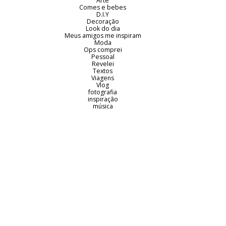
Arte
Comes e bebes
D.I.Y
Decoração
Look do dia
Meus amigos me inspiram
Moda
Ops comprei
Pessoal
Revelei
Textos
Viagens
Vlog
fotografia
inspiração
música