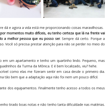
e dá e agora a vida está me proporcionando coisas maravilhosas.
or momentos muito difíceis, eu tenho certeza que lá na frente vai
do a melhor pessoa que eu posso ser
. Sempre dá certo. Porque a
ioso. Você só precisa prestar atenção para não se perder no meio do
do em um apartamento e tenho um quartinho lindo. Pequeno, mas
uadrinhos da Turma da Mônica. E é bem localizado, viu? hehe.
incrível como elas me fizeram sentir em casa desde o primeiro dia.
na tão bem que a adaptação aqui não foi nem um pouco difícil.
tante dos equipamentos. Finalmente tenho acesso a todos os meus
nho tirado boas notas e não tenho tanta dificuldade nas matérias.