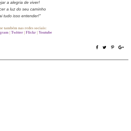
ejar a alegria de viver!
cer a luz do seu caminho
ai tudo isso entender!"
 também nas redes sociais:
agram
|
Twitter
|
Flickr
|
Youtube