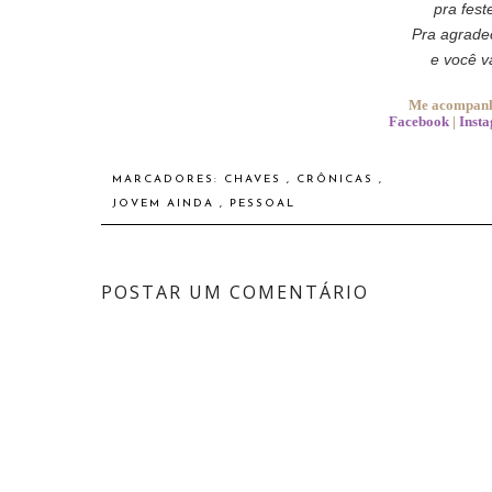
pra fest
Pra agrade
e você v
Me acompanhe
Facebook
|
Inst
MARCADORES:
CHAVES
,
CRÔNICAS
,
JOVEM AINDA
,
PESSOAL
POSTAR UM COMENTÁRIO