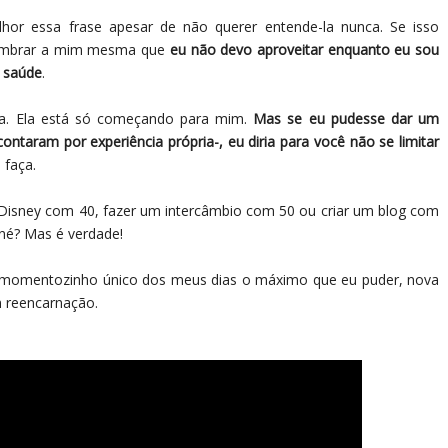
lhor essa frase apesar de não querer entende-la nunca. Se isso
 lembrar a mim mesma que
eu não devo aproveitar enquanto eu sou
o saúde
.
da. Ela está só começando para mim.
Mas se eu pudesse dar um
ntaram por experiência própria-, eu diria para você não se limitar
 faça.
Disney com 40, fazer um intercâmbio com 50 ou criar um blog com
, né? Mas é verdade!
da momentozinho único dos meus dias o máximo que eu puder, nova
m reencarnação.