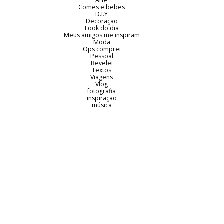
Arte
Comes e bebes
D.I.Y
Decoração
Look do dia
Meus amigos me inspiram
Moda
Ops comprei
Pessoal
Revelei
Textos
Viagens
Vlog
fotografia
inspiração
música