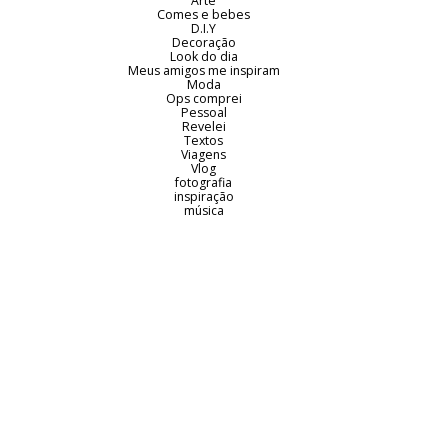
Arte
Comes e bebes
D.I.Y
Decoração
Look do dia
Meus amigos me inspiram
Moda
Ops comprei
Pessoal
Revelei
Textos
Viagens
Vlog
fotografia
inspiração
música