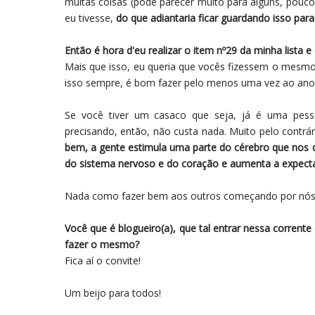
muitas coisas (pode parecer muito para alguns, pouc
eu tivesse,
do que adiantaria ficar guardando isso par
Então é hora d'eu realizar o item nº29 da minha lista 
Mais que isso, eu queria que vocês fizessem o mesmo.
isso sempre, é bom fazer pelo menos uma vez ao ano,
Se você tiver um casaco que seja, já é uma pesso
precisando, então, não custa nada. Muito pelo contrár
bem, a gente estimula uma parte do cérebro que nos 
do sistema nervoso e do coração e aumenta a expectat
Nada como fazer bem aos outros começando por nó
Você que é blogueiro(a), que tal entrar nessa corrente
fazer o mesmo?
Fica aí o convite!
Um beijo para todos!