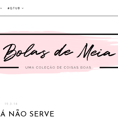
#QTUB
19.3.14
JÁ NÃO SERVE