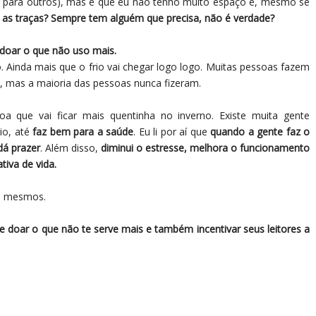
o para outros), mas é que eu não tenho muito espaço e, mesmo se
a as traças? Sempre tem alguém que precisa, não é verdade?
e doar o que não uso mais.
 Ainda mais que o frio vai chegar logo logo. Muitas pessoas fazem
 mas a maioria das pessoas nunca fizeram.
a que vai ficar mais quentinha no inverno. Existe muita gente
io, até
faz bem para a saúde
. Eu li por aí que
quando a gente faz o
dá prazer
. Além disso,
diminui o estresse, melhora o funcionamento
iva de vida.
s mesmos.
 e doar o que não te serve mais e também incentivar seus leitores a