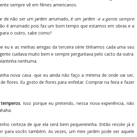
 gente sempre vê em filmes americanos.
sar de não ser um jardim arrumado, é um jardim
-e a gente sempre
não é arrumado pois faz um bom tempo que estamos em obras e a
 para o outro, sabe como?
e eu e as minhas amigas da terceira série tínhamos cada uma seu
 gente cuidava muito bem e sempre perguntava pelo cacto da outra.
plantinha nenhuma.
minha nova casa -que eu ainda não faço a mínima de onde vai ser,
 de flores. Eu gosto de flores para enfeitar. Comprar na feira e fazer
e temperos
. Isso porque eu pretendo, nessa nova experiência, não
ahaha.
ho certeza de que ela será bem pequenininha. Então resolvi já ir
zer para vocês também. As vezes, um mini jardim pode ser aquele