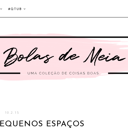
#QTUB
10.2.15
PEQUENOS ESPAÇOS