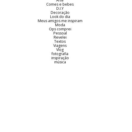
Arte
Comes e bebes
D.I.Y
Decoração
Look do dia
Meus amigos me inspiram
Moda
Ops comprei
Pessoal
Revelei
Textos
Viagens
Vlog
fotografia
inspiração
música