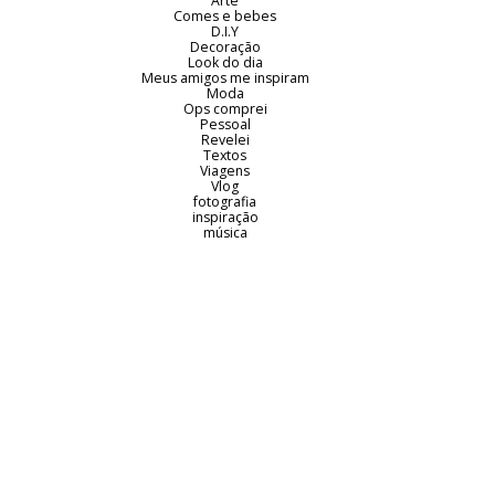
Arte
Comes e bebes
D.I.Y
Decoração
Look do dia
Meus amigos me inspiram
Moda
Ops comprei
Pessoal
Revelei
Textos
Viagens
Vlog
fotografia
inspiração
música