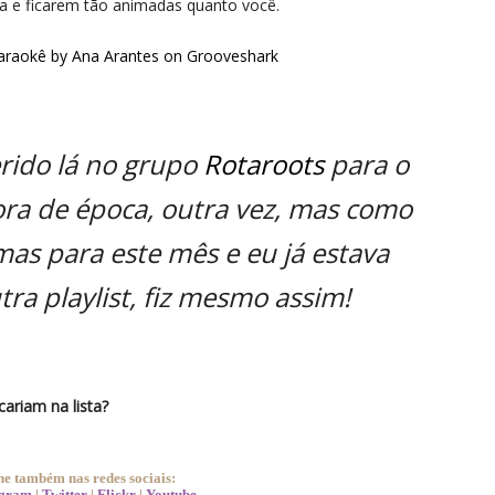
a e ficarem tão animadas quanto você.
araokê by Ana Arantes on Grooveshark
rido lá no grupo
Rotaroots
para o
ora de época, outra vez, mas como
as para este mês e eu já estava
a playlist, fiz mesmo assim!
ariam na lista?
 também nas redes sociais:
agram
|
Twitter
|
Flickr
|
Youtube