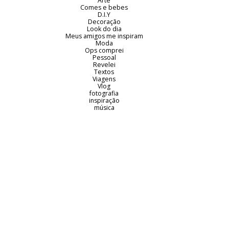
Arte
Comes e bebes
D.I.Y
Decoração
Look do dia
Meus amigos me inspiram
Moda
Ops comprei
Pessoal
Revelei
Textos
Viagens
Vlog
fotografia
inspiração
música