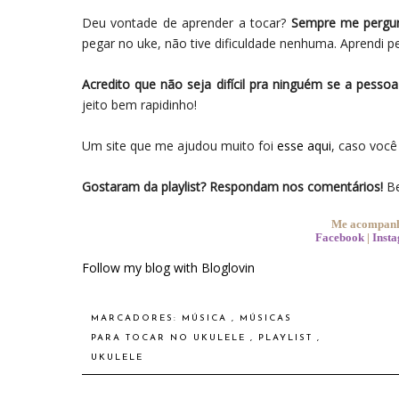
Deu vontade de aprender a tocar?
Sempre me pergunt
pegar no uke, não tive dificuldade nenhuma. Aprendi pe
Acredito que não seja difícil pra ninguém se a pessoa
jeito bem rapidinho!
Um site que me ajudou muito foi
esse aqui
, caso você
Gostaram da playlist? Respondam nos comentários!
Be
Me acompanhe
Facebook
|
Inst
Follow my blog with Bloglovin
MARCADORES:
MÚSICA
,
MÚSICAS
PARA TOCAR NO UKULELE
,
PLAYLIST
,
UKULELE