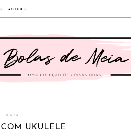
#QTUB
8.6.14
 COM UKULELE