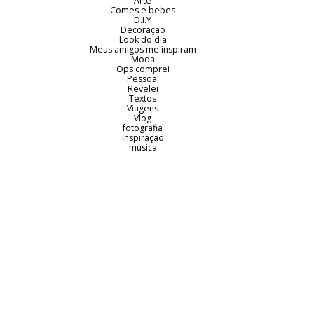
Arte
Comes e bebes
D.I.Y
Decoração
Look do dia
Meus amigos me inspiram
Moda
Ops comprei
Pessoal
Revelei
Textos
Viagens
Vlog
fotografia
inspiração
música