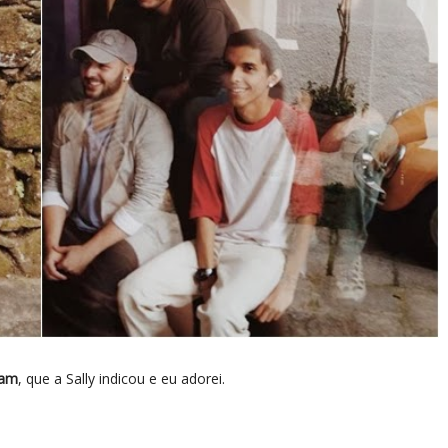
am
, que a Sally indicou e eu adorei.