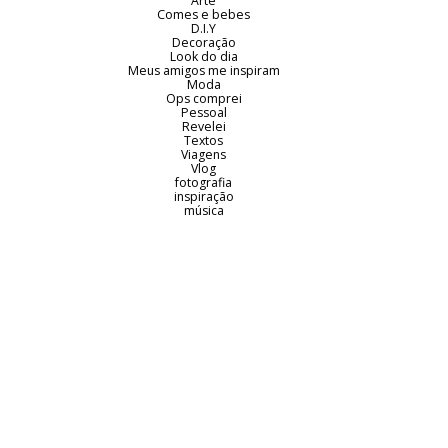
Arte
Comes e bebes
D.I.Y
Decoração
Look do dia
Meus amigos me inspiram
Moda
Ops comprei
Pessoal
Revelei
Textos
Viagens
Vlog
fotografia
inspiração
música