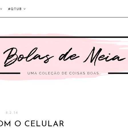
#QTUB
8.2.14
OM O CELULAR