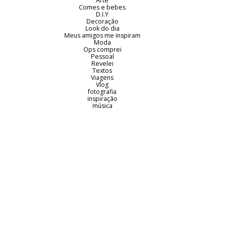
Arte
Comes e bebes
D.I.Y
Decoração
Look do dia
Meus amigos me inspiram
Moda
Ops comprei
Pessoal
Revelei
Textos
Viagens
Vlog
fotografia
inspiração
música