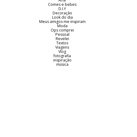
Arte
Comes e bebes
D.I.Y
Decoração
Look do dia
Meus amigos me inspiram
Moda
Ops comprei
Pessoal
Revelei
Textos
Viagens
Vlog
fotografia
inspiração
música