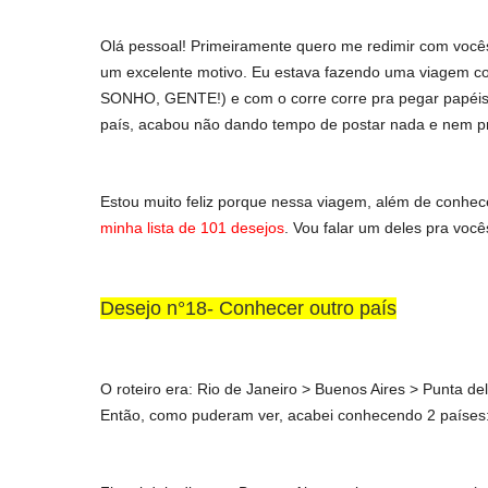
Olá pessoal! Primeiramente quero me redimir com voc
um excelente motivo. Eu estava fazendo uma viagem c
SONHO, GENTE!) e com o corre corre pra pegar papéis, 
país, acabou não dando tempo de postar nada e nem 
Estou muito feliz porque nessa viagem, além de conhecer
minha lista de 101 desejos
. Vou falar um deles pra você
Desejo n°18- Conhecer outro país
O roteiro era: Rio de Janeiro > Buenos Aires > Punta del
Então, como puderam ver, acabei conhecendo 2 países: