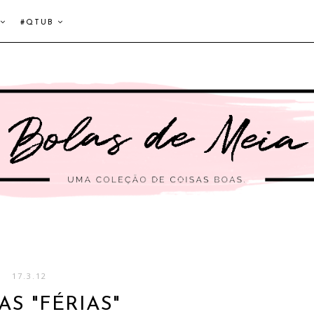
#QTUB
17.3.12
AS "FÉRIAS"