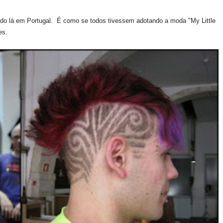
do lá em
Portugal
.
É como
se todos tivessem adotando a moda "My
Little
tes.