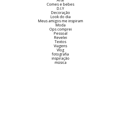
Arte
Comes e bebes
D.I.Y
Decoração
Look do dia
Meus amigos me inspiram
Moda
Ops comprei
Pessoal
Revelei
Textos
Viagens
Vlog
fotografia
inspiração
música